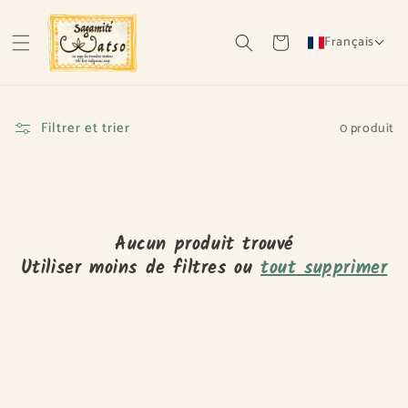
et passer
C
Page d'accueil
au
Panier
Français
contenu
o
l
Filtrer et trier
0 produit
l
e
c
t
Aucun produit trouvé
Utiliser moins de filtres ou
tout supprimer
i
o
n
: